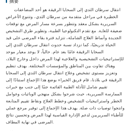
摘要
انتقال سرطان الثدي إلى السحايا الرقيقة هو أحد المضاعفات
الخطيرة في مراحل متقدمة من سرطان الثدي، وتتنوع الأعراض
السريرية بشكل معقد وتتطور بسرعة مسار المرض مع توقعات
ضعيفة للغاية. مع تقدم التكنولوجيا الطبية، وتطوير طرق التشخيص
الجديدة وأنماط العلاج الشاملة، تتزايد فترة بقاء المرضى على قيد
الحياة تدريجيًا، كما تزداد نسبة حدوث انتقال سرطان الثدي إلى
السحايا الرقيقة عامًا بعد عام. حالياً، لا يوجد معيار موحد
للإستراتيجيات التشخيصية والعلاجية لهذا المرض داخل وخارج البلاد،
وهناك تفاوت بين المناطق والمؤسسات المختلفة. بهدف تنظيم
وتعزيز مستوى تشخيص وعلاج انتقال سرطان الثدي إلى السحايا
الرقيقة في بلادنا، قام فريق الخبراء بوضع هذا الإجماع استنادًا إلى
تقييم شامل للأدلة الطبية القائمة جنبًا إلى جنب مع خبرات
الممارسة السريرية، حيث شرحوا بشكل منهجي الوبائيات وعوامل
الخطر واستراتيجيات التشخيص وخطط العلاج ونقاط تقييم المتابعة
وانتجوا توصيات ذات صلة. يهدف هذا الإجماع إلى توفير مرجع عملي
للأطباء السريريين لدعم الإدارة القياسية لهذا المرض وتحسين نتائج
المرضى في نهاية المطاف.