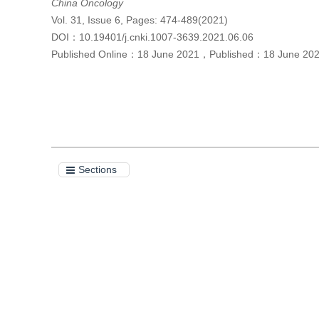
China Oncology
Vol. 31, Issue 6, Pages: 474-489(2021)
DOI：
10.19401/j.cnki.1007-3639.2021.06.06
Published Online：
18 June 2021
，
Published：
18 June 20
Cite this article
PDF
Sections