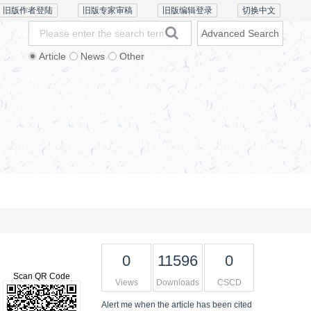
旧版作者登陆
旧版专家审稿
旧版编辑登录
切换中文
Advanced Search
Article
News
Other
Literature
Ethics and Policies
Online Lecture
0
11596
0
Scan QR Code
Views
Downloads
CSCD
Alert me
when the article has been cited