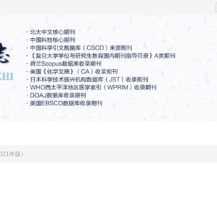
Academic Information
For Authors
For Reviewers
021年版）