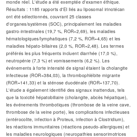
monde réel. L'étude a été exemptée d'examen éthique.
Résultats : 1185 rapports d'EI liés au liposomal irinotécan
ont été sélectionnés, couvrant 25 classes
d'organes/systèmes (SOC), principalement les maladies
gastro-intestinales (19,7 %, ROR=2,69), les maladies
hématologiques/lymphatiques (7,2 %, ROR=4,65) et les
maladies hépato-biliaires (2,0 %, ROR=2,48). Les termes
préférés les plus fréquents incluent diarrhée (17,0 %),
neutropénie (7,3 %) et vomissements (6,2 %). Les
événements à forte intensité de signal étaient la cholangite
infectieuse (ROR=384,03), la thrombophlébite migrante
(ROR=141,33) et la sténose duodénale (ROR=137,70).
L'étude a également identifié des signaux inattendus, tels
que la toxicité hépatobiliaire (cholangite, abcès hépatique),
les événements thrombotiques (thrombose de la veine cave,
thrombose de la veine porte), les complications infectieuses
(entérocolite, infection à Proteus, infection à Clostridium),
les réactions immunitaires (réactions pseudo-allergiques) et
les maladies neurologiques (neuropathies sensorimotrices