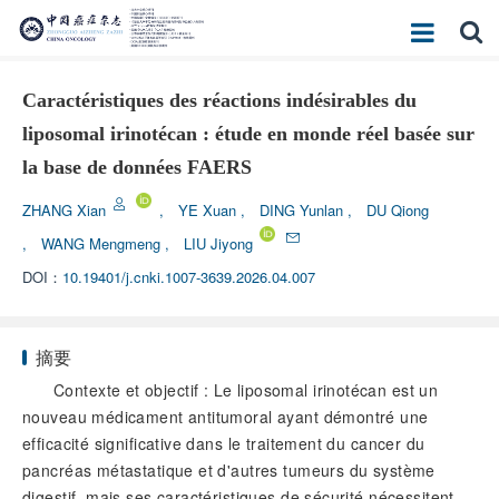
Caractéristiques des réactions indésirables du
liposomal irinotécan : étude en monde réel basée sur
la base de données FAERS
ZHANG Xian
,
YE Xuan
,
DING Yunlan
,
DU Qiong
,
WANG Mengmeng
,
LIU Jiyong
DOI：
10.19401/j.cnki.1007-3639.2026.04.007
摘要
Contexte et objectif : Le liposomal irinotécan est un
nouveau médicament antitumoral ayant démontré une
efficacité significative dans le traitement du cancer du
pancréas métastatique et d'autres tumeurs du système
digestif, mais ses caractéristiques de sécurité nécessitent