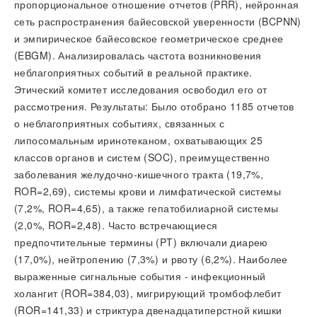
пропорциональное отношение отчетов (PRR), нейронная
сеть распространения байесовской уверенности (BCPNN)
и эмпирическое байесовское геометрическое среднее
(EBGM). Анализировалась частота возникновения
неблагоприятных событий в реальной практике.
Этический комитет исследования освободил его от
рассмотрения. Результаты: Было отобрано 1185 отчетов
о неблагоприятных событиях, связанных с
липосомальным иринотеканом, охватывающих 25
классов органов и систем (SOC), преимущественно
заболевания желудочно-кишечного тракта (19,7%,
ROR=2,69), системы крови и лимфатической системы
(7,2%, ROR=4,65), а также гепатобилиарной системы
(2,0%, ROR=2,48). Часто встречающиеся
предпочтительные термины (PT) включали диарею
(17,0%), нейтропению (7,3%) и рвоту (6,2%). Наиболее
выраженные сигнальные события - инфекционный
холангит (ROR=384,03), мигрирующий тромбофлебит
(ROR=141,33) и стриктура двенадцатиперстной кишки