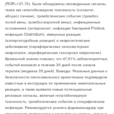
(ROR=137,70). Были обнаружены неожиданные сигналы,
такие как гепатобилиарная токсичность (холангит,
абсцесс печени), тромботические события (тромбоз
полой вены, тромбоз воротной вены), инфекционные
осложнения (энтероколит, инфекция бактерией Proteus,
инфекция Clostridium), иммунные реакции
(аллергоподобные реакции) и неврологические
заболевания (периферическая сенсомоторная
невропатия, периферическая сенсорная невропатия).
Временной анализ показал, что 47,61% неблагоприятных
событий возникли в течение 30 дней после начала
терапии (медиана 35 дней). Выводы: Реальные данные о
безопасности липосомального иринотекана подтвердили
известные в инструкции по применению нежелательные
реакции, а также выявили новые потенциальные
рисковые сигналы, включая гепатобилиарную
токсичность, тромботические события и специфические
инфекции. Рекомендуется усилить фармаконадзор при
клиническом применении с акцентом на частые, новые и