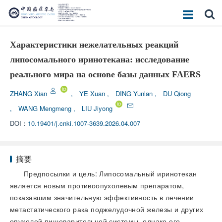
Характеристики нежелательных реакций
липосомального иринотекана: исследование
реального мира на основе базы данных FAERS
ZHANG Xian
,
YE Xuan
,
DING Yunlan
,
DU Qiong
,
WANG Mengmeng
,
LIU Jiyong
DOI：
10.19401/j.cnki.1007-3639.2026.04.007
摘要
Предпосылки и цель: Липосомальный иринотекан
является новым противоопухолевым препаратом,
показавшим значительную эффективность в лечении
метастатического рака поджелудочной железы и других
опухолей пищеварительной системы, однако его