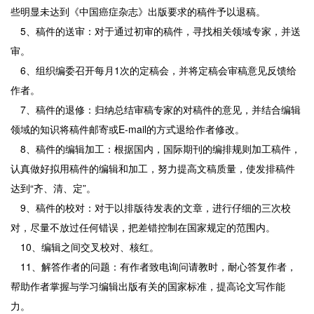
些明显未达到《中国癌症杂志》出版要求的稿件予以退稿。
5
、
稿件的送审：对于通过初审的稿件，寻找相关领域专家，并送
审。
6
、
组织编委召开每月1次的定稿会，并将定稿会审稿意见反馈给
作者。
7
、
稿件的退修：归纳总结审稿专家的对稿件的意见，并结合编辑
领域的知识将稿件邮寄或E-mail的方式退给作者修改。
8
、
稿件的编辑加工：根据国内，国际期刊的编排规则加工稿件，
认真做好拟用稿件的编辑和加工，努力提高文稿质量，使发排稿件
达到“齐、清、定”。
9
、
稿件的校对：对于以排版待发表的文章，进行仔细的三次校
对，尽量不放过任何错误，把差错控制在国家规定的范围内。
10
、
编辑之间交叉校对、核红。
11
、
解答作者的问题：有作者致电询问请教时，耐心答复作者，
帮助作者掌握与学习编辑出版有关的国家标准，提高论文写作能
力。