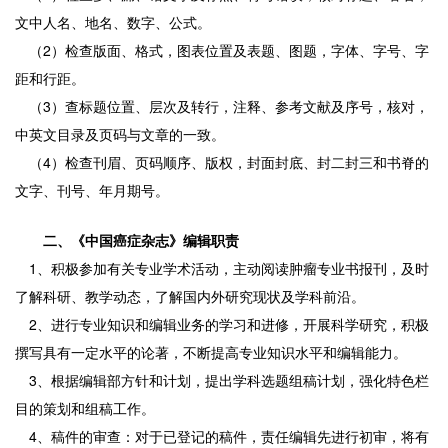
文中人名、地名、数字、公式。
（2）检查版面、格式，图表位置及表题、图题，字体、字号、字
距和行距。
（3）查标题位置、层次及转行，注释、参考文献及序号，核对，
中英文目录及页码与文章的一致。
（4）检查刊眉、页码顺序、版权，封面封底、封二封三和书脊的
文字、刊号、年月期号。
二、《中国癌症杂志》编辑职责
1
、
积极参加有关专业学术活动，主动阅读肿瘤专业书报刊，及时
了解科研、教学动态，了解国内外研究现状及学科前沿。
2
、
进行专业知识和编辑业务的学习和进修，开展科学研究，积极
撰写具有一定水平的论著，不断提高专业知识水平和编辑能力。
3
、
根据编辑部方针和计划，提出学科选题组稿计划，强化特色栏
目的策划和组稿工作。
4
、
稿件的审查：对于已登记的稿件，责任编辑先进行初审，将有