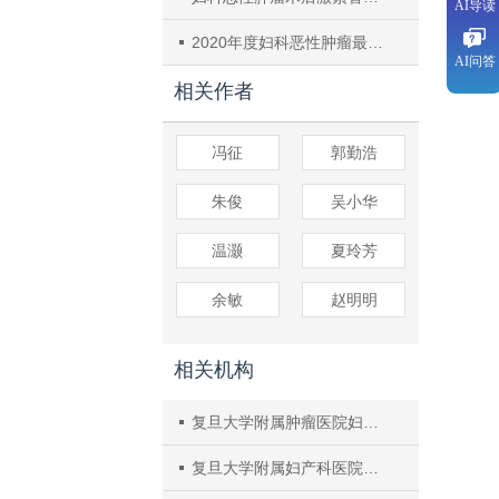
AI导读
2020年度妇科恶性肿瘤最新研究进展及展望
AI问答
相关作者
冯征
郭勤浩
朱俊
吴小华
温灏
夏玲芳
余敏
赵明明
相关机构
复旦大学附属肿瘤医院妇瘤科，复旦大学上海医学院肿瘤学系
复旦大学附属妇产科医院妇科