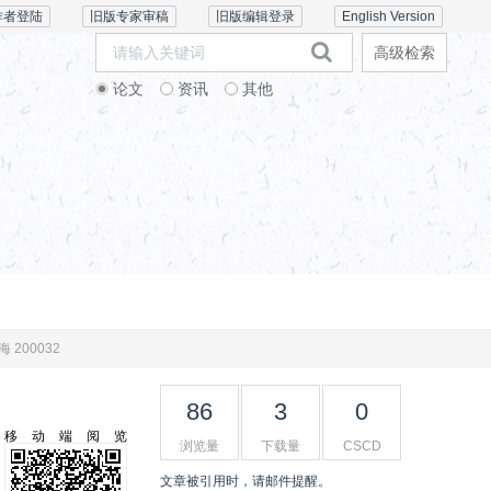
作者登陆
旧版专家审稿
旧版编辑登录
English Version
高级检索
论文
资讯
其他
学术文献
道德声明
海上云课堂
200032
86
3
0
移动端阅览
浏览量
下载量
CSCD
文章被引用时，请邮件提醒。